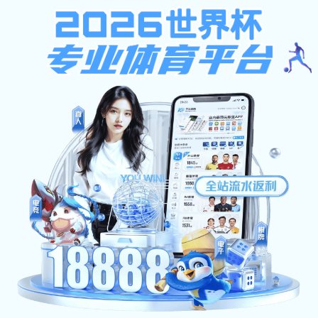
立即注册
世界杯在线官网
官网 ·
权威体育数据平台
世界杯在线官网 OFFICIAL WEBSITE
自2022年创立以来，
世界杯在线官网
致力于为用户提
供包括NBA、英超、欧洲杯、LPL在内的热门赛事直播
与数据服务，广受用户信赖。
立即下载世界杯在线官网APP