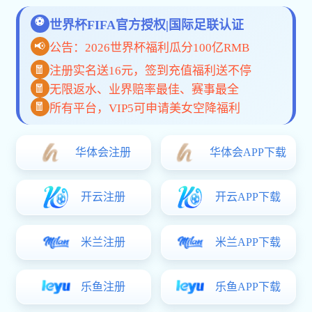
首页
/
体育热讯
/ 正文