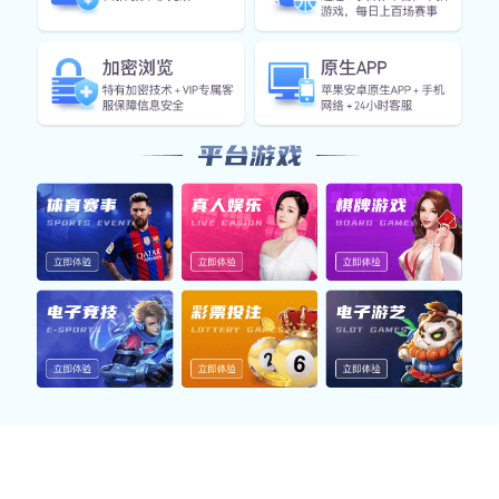
从心理学角度来看，当一支球队处于领先状态时，队
员们可能会因为自信心提升而出现疏忽大意。例如，
他们可能不再全力以赴地防守或进攻，而是试图控制
比赛节奏。这种行为虽然可以被理解，但若未能及时
调整，很可能导致对手抓住机会逆转局势。因此，对
于教练来说，有效管理球队情绪和保持战斗意志显得
尤为重要。
当然，适当的放松也有助于缓解紧张情绪，使运动员
更好地发挥。在长时间高强度竞争之后，让球员适当
调节心态，有助于延续体能和精神状态。因此，在分
析上海队表现时，对他们在领先情况下放松的行为进
行理解，是合理且必要的。