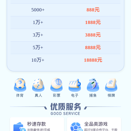
不挠、奋力拼搏的精神值得我们钦佩，这不仅展示了
个人的毅力，也激励着整个团队。接下来，我们还将
分析领导与团队之间相互影响的重要性，以及如何在
关键时刻保持专注，避免因领先而导致的心态波动。
最后，文章将在总结部分归纳以上观点，希望通过对
这场比赛及球员表现的分析，引发读者对竞技体育中
心理素质和团队合作的重要性的思考。
1、领先后的心理变化
在竞争激烈的体育赛事中，球员们常常面临巨大的心
理压力。当上海队在比赛中取得了明显优势时，自然
会产生一种轻松感。这种现象并非个例，在许多运动
项目中都能看到类似情况。领先后，运动员往往会下
意识地减少进攻强度，以求稳固已有成绩。然而，这
种心态如果过于明显，就可能影响到比赛结果。