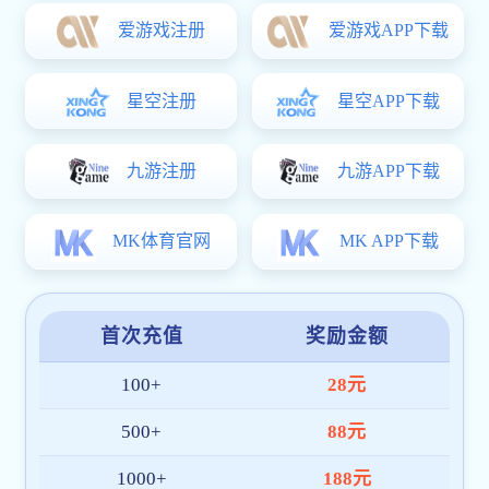
2026-07-04 22:25
38 次阅读
记者评论上海队领先放松情有可原大秋带
伤拼搏表现令人敬佩
本文将围绕“记者评论上海队领先放松情有可原 大秋
带伤拼搏表现令人敬佩”这一主题展开深入分析。首
先，我们将探讨在比赛中，上海队由于领先而产生的
放松心态是可以理解的，从心理层面来看，运动员在
取得优势后自然会有一定的放松。这种情况虽然可能
导致比赛节奏变缓，但也反映出球员们对自身实力的
自信。其次，大秋作为一名带伤上阵的球员，其不屈