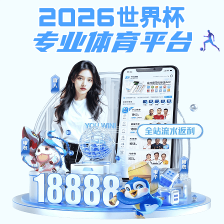
立即注册
世界杯在线官网
官网 ·
权威体育数据平台
世界杯在线官网 OFFICIAL WEBSITE
自2022年创立以来，
世界杯在线官网
致力于为用户提
供包括NBA、英超、欧洲杯、LPL在内的热门赛事直播
与数据服务，广受用户信赖。
立即下载世界杯在线官网APP