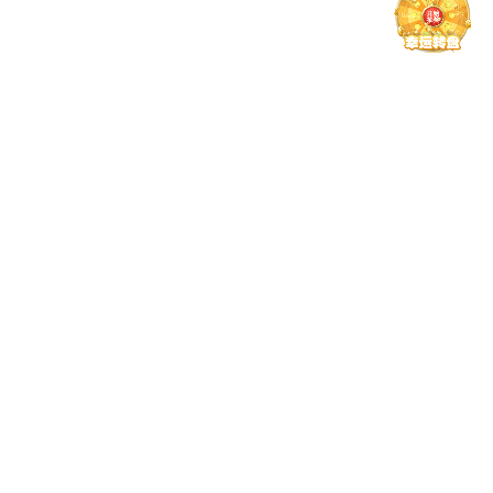
星球员来提升球队实力。这一点恰好契合了格拉斯纳
作为教练的一贯风格，他擅长于挖掘年轻球员潜力，
并将其融入到球队体系中。
因此，在这种情况下，拒绝伊布而选择新的教练人选
显得尤为重要。从战术层面来看，米兰需要重新梳理
自身打法，以适应不断变化的足球环境，实现持久的
发展。
3、格拉斯纳执教风格及适配性
格拉斯纳是一位以进攻意识著称的教练，他强调团队
协作和快速反击，这种理念与现代足球的发展趋势相
吻合。他能够最大限度地发挥每名球员的优势，使他
们在场上找到自己的位置，从而形成合力。
此外，他曾在不同联赛中取得成功，对于各类比赛节