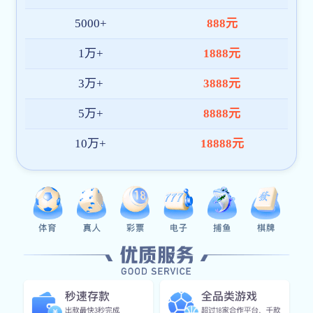
平台不对因网络问题、第三方系统故障等引发的内容偏差或使用
后果承担责任。
8. 法律适用
本协议适用中华人民共和国法律，争议将提交至平台所在地法院
依法处理。
9. 联系我们
如有任何疑问或建议，请联系邮箱：
support@martygrayart.com。
荣誉与成就