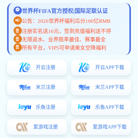
用户协议
1. 接受条款
用户在注册、登录或使用世界杯在线官网平台服务时，即表示已
阅读、理解并同意遵守本协议所有内容。
2. 账户规则
用户须提供真实有效资料注册账户，并对账户操作行为负责，包
括浏览、互动及数据使用。
3. 服务内容
平台提供世界杯体育官方网站_世界杯(中国)相关内容服务，包括
赛事动态、数据查询、图文资讯等，服务范围会随平台更新适时
调整。